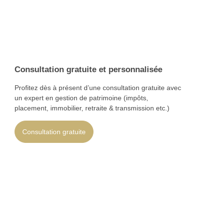
Nous suivre
Linkedin
Facebook
Avis Google
Consultation gratuite et personnalisée
Profitez dès à présent d’une consultation gratuite avec
Copyright © 2025 NT Conseil-finances. Tous droits réservés.
un expert en gestion de patrimoine (impôts,
Mentions légales
placement, immobilier, retraite & transmission etc.)
Politique de confidentialité
Consultation gratuite
Politique de cookies (UE)
Site : Kiwizeo